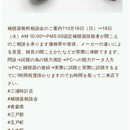
補聴器無料相談会のご案内?10月16日（日）〜18日
（火）AM 10:00〜PM5:00認定補聴器技能者が聞こえ
のご相談を承ります価格帯や形状、メーカーの違いによ
る音質、雑音の聞こえかたなどが実際に体験できます。
問診→試聴の為の聴力測定→PCへの聴力データ入力
→PCと補聴器の接続→実際に試聴と実際に試聴するま
でに1時間程度掛かりますのでお時間を取ってご来店下
さい。
#三浦時計店
#補聴器相談会
#青森県
#三戸郡
#五戸町