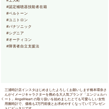
#上大町
#認定補聴器技能者在籍
#ベルトーン
#ユニトロン
#パナソニック
#シグニア
#オーティコン
#障害者自立支援法
三浦時計店インスタはじめましたよろしくお願いします️橋本環奈さ
んがイメージキャラクターを務める大人気ブランド「エンジェルハ
ート」AngelHeart の取り扱いを始めましたとても可愛らしい女性
用腕時計で、価格も2万円前後とお求めやすくなっていてプレゼン
トにピッタリです